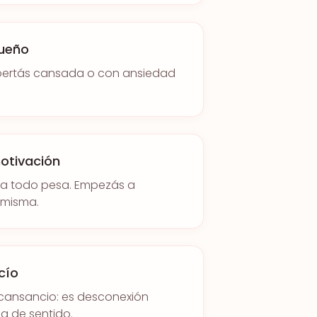
sueño
spertás cansada o con ansiedad
otivación
ra todo pesa. Empezás a
 misma.
cío
 cansancio: es desconexión
a de sentido.