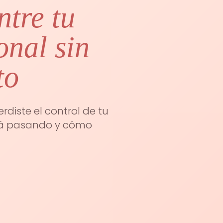
ntre tu
onal sin
to
diste el control de tu
stá pasando y cómo