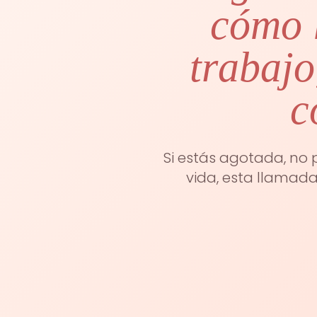
cómo l
trabajo
c
Si estás agotada, no 
vida, esta llamad