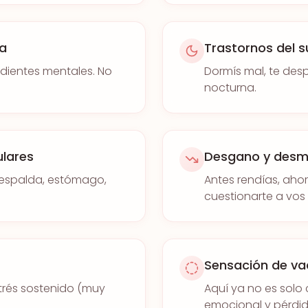
sa
Trastornos del 
ndientes mentales. No
Dormís mal, te de
nocturna.
ulares
Desgano y desm
, espalda, estómago,
Antes rendías, aho
cuestionarte a vos
Sensación de va
trés sostenido (muy
Aquí ya no es solo
emocional y pérdid